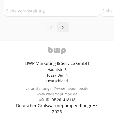
Siehe Veranstaltung
Siehe
BWP Marketing & Service GmbH
Hauptstr. 3
10827 Berlin
Deutschland
veranstaltungen@waermepumpe.de
www.waermepumpe.de
USt-ID: DE 261418118
Deutscher Großwärmepumpen-Kongress
2026