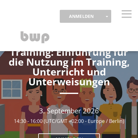
Skip to main content
Erkannte Zeitzone
Togg
TOGGLE DR
ANMELDEN
Wärmepumpen-Online-
OK
BWP
Training: Einführung für
die Nutzung im Training,
Unterricht und
Unterweisungen
3. September 2026
14:30 - 16:00
(UTC/GMT +02:00 - Europe / Berlin)